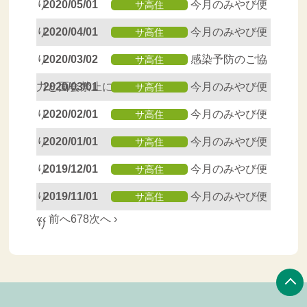
り
2020/05/01
今月のみやび便
サ高住
り
2020/04/01
今月のみやび便
サ高住
り
2020/03/02
感染予防のご協
サ高住
力と面会禁止について
2020/03/01
今月のみやび便
サ高住
り
2020/02/01
今月のみやび便
サ高住
り
2020/01/01
今月のみやび便
サ高住
り
2019/12/01
今月のみやび便
サ高住
り
2019/11/01
今月のみやび便
サ高住
«
‹ 前へ
6
7
8
次へ ›
り